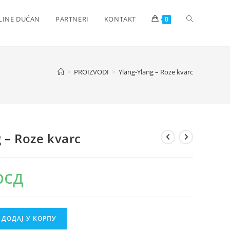
Toggle
LINE DUĆAN
PARTNERI
KONTAKT
0
website
>
PROIZVODI
>
Ylang-Ylang – Roze kvarc
search
 – Roze kvarc
рсд
ДОДАЈ У КОРПУ