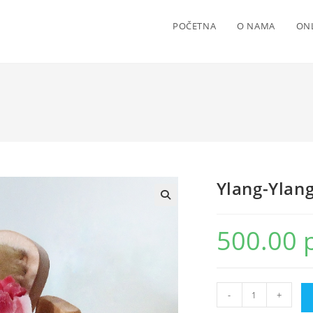
POČETNA
O NAMA
ON
Ylang-Ylang
500.00
Ylang-
-
+
Ylang