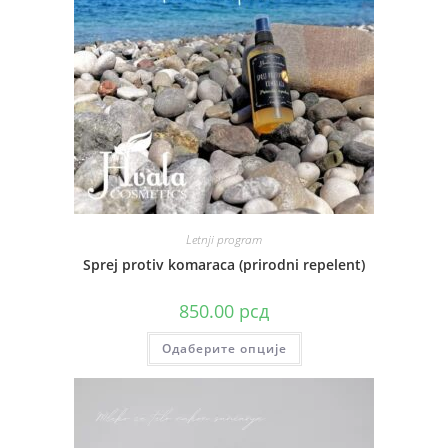
бити
изабране
на
страници
производа.
Letnji program
Sprej protiv komaraca (prirodni repelent)
850.00
рсд
Овај
Одаберите опције
производ
има
више
варијанти.
Опције
могу
бити