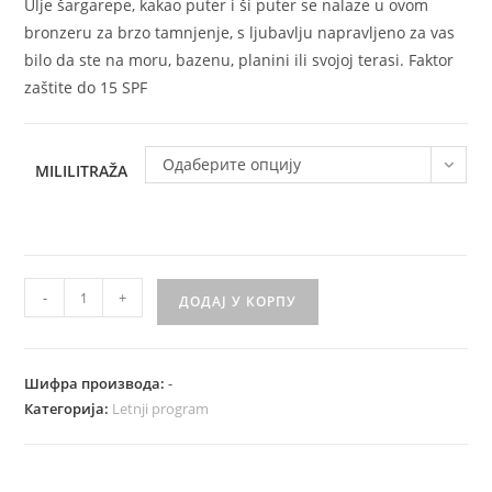
Ulje šargarepe, kakao puter i ši puter se nalaze u ovom
bronzeru za brzo tamnjenje, s ljubavlju napravljeno za vas
bilo da ste na moru, bazenu, planini ili svojoj terasi. Faktor
zaštite do 15 SPF
Одаберите опцију
MILILITRAŽA
Bronzer
-
+
ДОДАЈ У КОРПУ
za
brzo
tamnjenje
Шифра производа:
-
количина
Категорија:
Letnji program