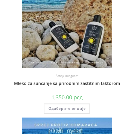
Letnji program
Mleko za sunčanje sa prirodnim zaštitnim faktorom
1,350.00
рсд
Овај
Одаберите опције
производ
има
више
варијанти.
Опције
могу